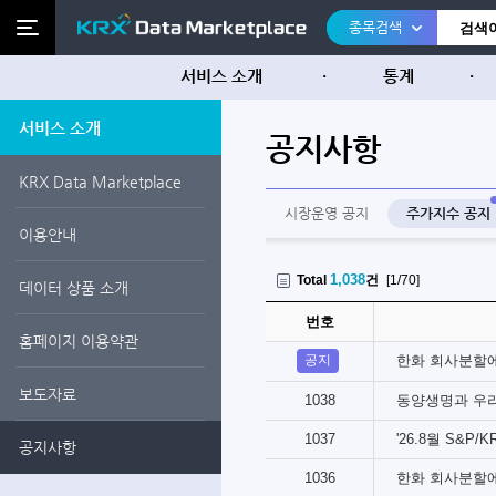
종목검색
서비스 소개
통계
서비스 소개
공지사항
KRX Data Marketplace
시장운영 공지
주가지수 공지
이용안내
1,038
Total
건
[1/70]
데이터 상품 소개
번호
홈페이지 이용약관
공지
한화 회사분할에
보도자료
1038
동양생명과 우
1037
'26.8월 S&
공지사항
1036
한화 회사분할에