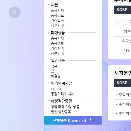
채권
KOSPI
종목시세
종목정보
거래실적
세부안내
기관
파생상품
종목시세
외국인
종목정보
거래실적
개인
세부안내
일반상품
석유
금
시장운
배출권
KOSPI
해외연계시장
EUREX
동경거래소 시세
주식워런
파생결합증권
주식워런
청약·매매 가능 상품
발행·상환종목
주식워런
전체목록 Download