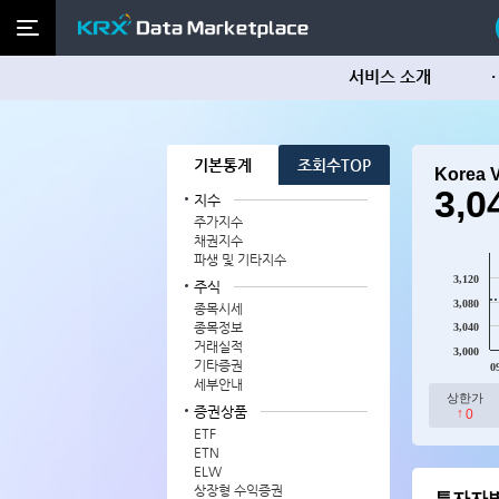
서비스 소개
기본통계
조회수TOP
Korea 
3,0
지수
주가지수
채권지수
파생 및 기타지수
3,120
주식
3,080
종목시세
종목정보
3,040
거래실적
3,000
기타증권
0
세부안내
상한가
증권상품
↑
0
ETF
ETN
ELW
상장형 수익증권
투자자